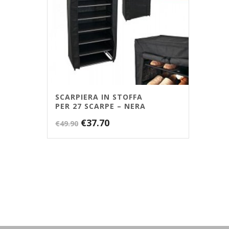
SCARPIERA IN STOFFA
PER 27 SCARPE – NERA
Il
Il
€
37.70
€
49.90
prezzo
prezzo
originale
attuale
era:
è:
€49.90.
€37.70.