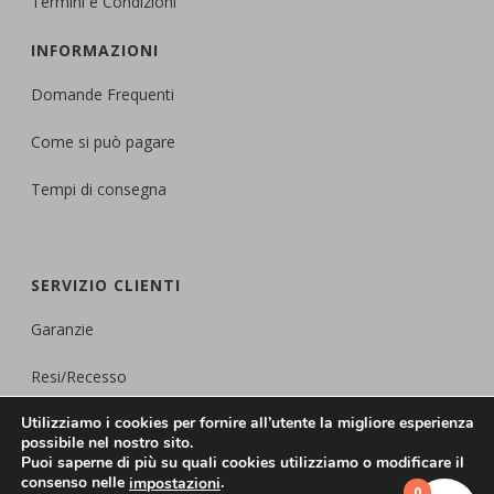
Termini e Condizioni
INFORMAZIONI
Domande Frequenti
Come si può pagare
Tempi di consegna
SERVIZIO CLIENTI
Garanzie
Resi/Recesso
Utilizziamo i cookies per fornire all’utente la migliore esperienza
Protezione della
Privacy
possibile nel nostro sito.
Puoi saperne di più su quali cookies utilizziamo o modificare il
consenso nelle
.
impostazioni
0