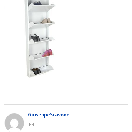
GiuseppeScavone