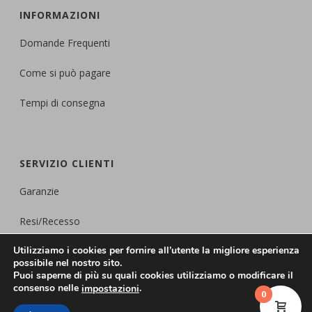
INFORMAZIONI
Domande Frequenti
Come si può pagare
Tempi di consegna
SERVIZIO CLIENTI
Garanzie
Resi/Recesso
Utilizziamo i cookies per fornire all’utente la migliore esperienza
Protezione della
Privacy
possibile nel nostro sito.
Puoi saperne di più su quali cookies utilizziamo o modificare il
consenso nelle
.
impostazioni
0
© 2017 LA SCARPIERA SLIM. ALL RIGHTS RESERVED. LaScarpiera.it è