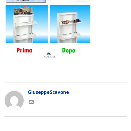
GiuseppeScavone