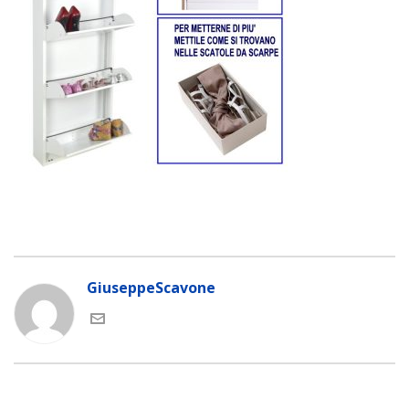
GiuseppeScavone