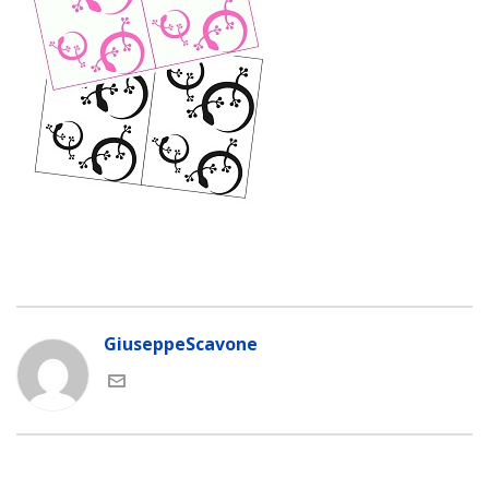
GiuseppeScavone