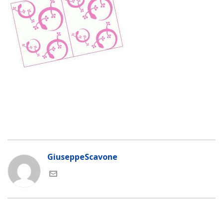
GiuseppeScavone