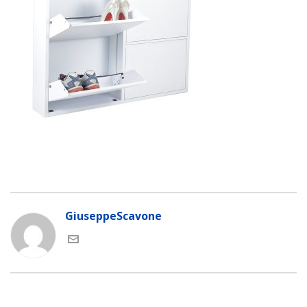
GiuseppeScavone