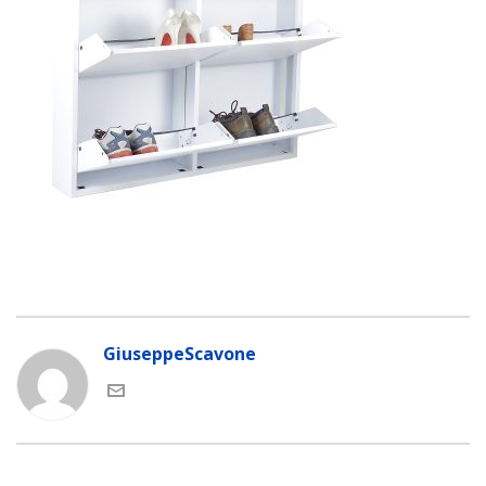
GiuseppeScavone