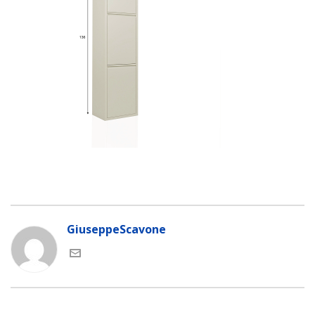
GiuseppeScavone