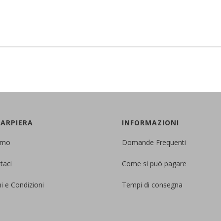
CARPIERA
INFORMAZIONI
amo
Domande Frequenti
taci
Come si può pagare
i e Condizioni
Tempi di consegna