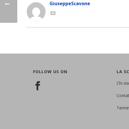
GiuseppeScavone
FOLLOW US ON
LA S
Chi si
Contat
Termin